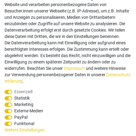
Website und verarbeiten personenbezogene Daten von
Besucher:innen unserer Webseite (z.B. IP-Adresse), um z.B. Inhalte
und Anzeigen zu personalisieren, Medien von Drittanbietern
einzubinden oder Zugriffe auf unsere Website zu analysieren. Die
Follow us
Datenverarbeitung erfolgt erst durch gesetzte Cookies. Wir teilen
diese Daten mit Dritten, die wir in den Einstellungen benennen.
Die Datenverarbeitung kann mit Einwilligung oder aufgrund eines
berechtigten Interesses erfolgen. Die Zustimmung kann erteilt oder
abgelehnt werden. Es besteht das Recht, nicht einzuwilligen und die
Einwilligung zu einem späteren Zeitpunkt zu ändern oder zu
Zahlungsarten
widerrufen. Beachten Sie unser
Impressum
und weitere Hinweise
zur Verwendung personenbezogener Daten in unserer
Daten­schutz­
erklärung
.
Paypal
Vorauskasse
Rechnung
Twint
Essenziell
Statistik
Versand Dienstleister
Marketing
Externe Medien
PayPal
Funktional
Weitere Einstellungen