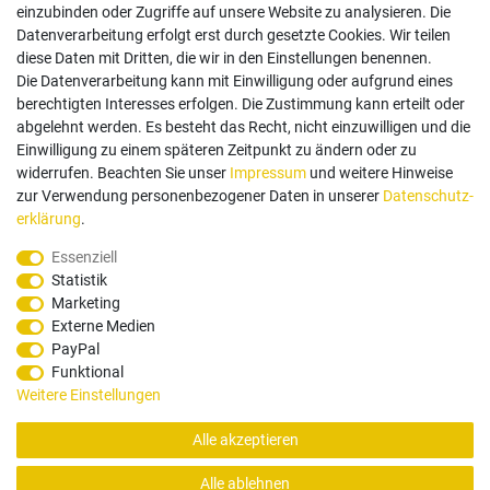
einzubinden oder Zugriffe auf unsere Website zu analysieren. Die
Follow us
Datenverarbeitung erfolgt erst durch gesetzte Cookies. Wir teilen
diese Daten mit Dritten, die wir in den Einstellungen benennen.
Die Datenverarbeitung kann mit Einwilligung oder aufgrund eines
berechtigten Interesses erfolgen. Die Zustimmung kann erteilt oder
abgelehnt werden. Es besteht das Recht, nicht einzuwilligen und die
Einwilligung zu einem späteren Zeitpunkt zu ändern oder zu
Zahlungsarten
widerrufen. Beachten Sie unser
Impressum
und weitere Hinweise
zur Verwendung personenbezogener Daten in unserer
Daten­schutz­
erklärung
.
Paypal
Vorauskasse
Rechnung
Twint
Essenziell
Statistik
Versand Dienstleister
Marketing
Externe Medien
PayPal
Funktional
Weitere Einstellungen
Alle akzeptieren
© Copyright 2026 Santec Systems AG
Alle ablehnen