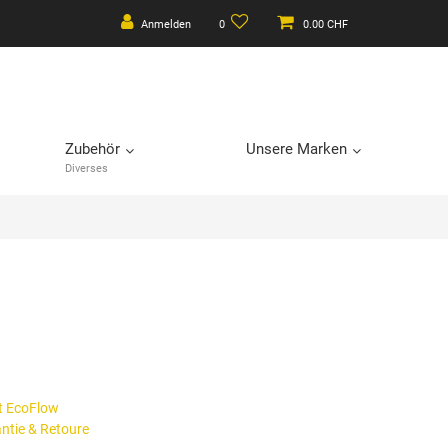
Anmelden
0
0.00 CHF
Zubehör
Unsere Marken
Diverses
t EcoFlow
antie & Retoure