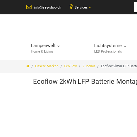
info@ses-shop.ch
Services
Lampenwelt
Lichtsysteme
Home & Living
LED Professionals
Unsere Marken
EcoFlow
Zubehör
Ecoflow 2kWh LFP-Batt
Ecoflow 2kWh LFP-Batterie-Monta