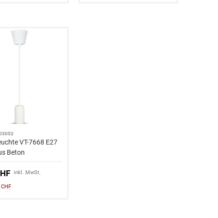
.03052
euchte VT-7668 E27
us Beton
CHF
inkl. MwSt.
0 CHF