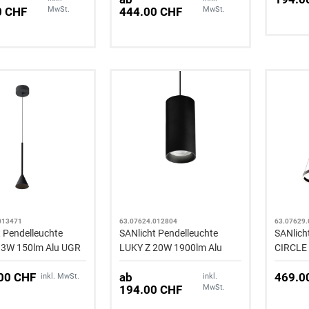
0 CHF
MwSt.
444.00 CHF
MwSt.
013471
63.07624.012804
63.07629
t Pendelleuchte
SANlicht Pendelleuchte
SANlich
3W 150lm Alu UGR
LUKY Z 20W 1900lm Alu
CIRCLE
UGR schwarz
42W 3'7
.00 CHF
ab
469.0
inkl. MwSt.
inkl.
194.00 CHF
MwSt.