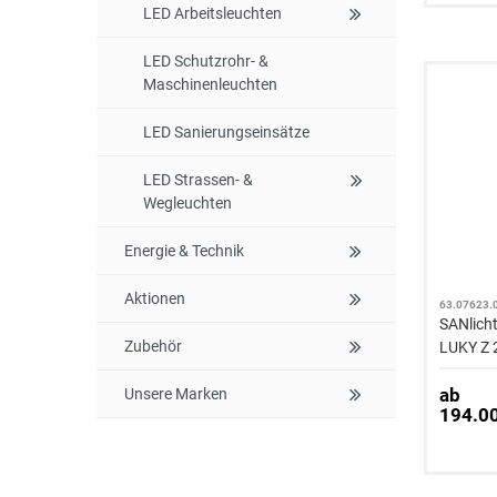
LED Arbeitsleuchten
LED Schutzrohr- &
Maschinenleuchten
LED Sanierungseinsätze
LED Strassen- &
Wegleuchten
Energie & Technik
Aktionen
63.07623.
SANlich
Zubehör
LUKY Z 
UGR wei
ab
Unsere Marken
194.0