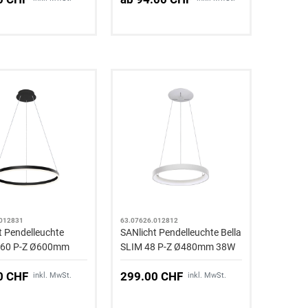
.012831
63.07626.012812
t Pendelleuchte
SANlicht Pendelleuchte Bella
 60 P-Z Ø600mm
SLIM 48 P-Z Ø480mm 38W
40lm 2CCT Alu
160° IP20 Aluminium
0 CHF
299.00 CHF
inkl. MwSt.
inkl. MwSt.