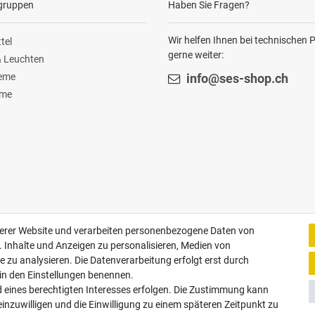
gruppen
Haben Sie Fragen?
Wir helfen Ihnen bei technischen
tel
gerne weiter:
 Leuchten
teme
info@ses-shop.ch
ome
Zahlungsarten
serer Website und verarbeiten personenbezogene Daten von
. Inhalte und Anzeigen zu personalisieren, Medien von
e zu analysieren. Die Datenverarbeitung erfolgt erst durch
Paypal
Vorauskasse
Rechnung
Twint
r in den Einstellungen benennen.
d eines berechtigten Interesses erfolgen. Die Zustimmung kann
einzuwilligen und die Einwilligung zu einem späteren Zeitpunkt zu