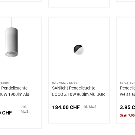
012801
63.07622.012798
69.03182
t Pendelleuchte
SANlicht Pendelleuchte
Pendell
20W 1900lm Alu
LOCO Z 10W 900lm Alu UGR
weiss a
ss
184.00 CHF
3.95 
inkl.
inkl. MwSt.
0 CHF
MwSt.
Statt 7.9