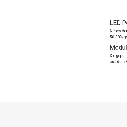
LED Pe
Neben den
50-80% ge
Modul
Die gepen
aus dem S