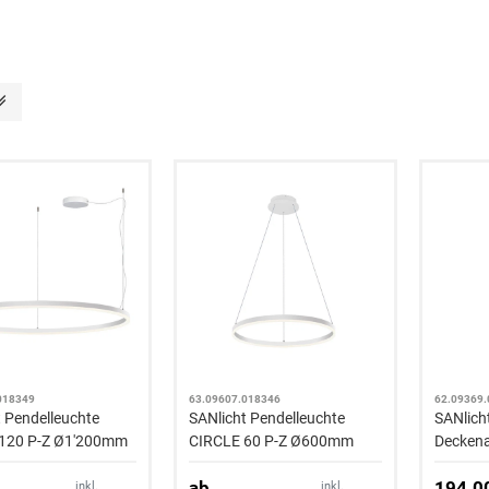
018349
63.09607.018346
62.09369
t Pendelleuchte
SANlicht Pendelleuchte
SANlich
120 P-Z Ø1'200mm
CIRCLE 60 P-Z Ø600mm
Deckena
900lm 3CCT Alu
42W 3'740lm 3CCT Alu
SLIM 2
ab
194.0
IP20 3
inkl.
inkl.