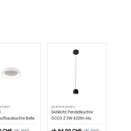
.017877
63.07919.013511
t
SANlicht Pendelleuchte
ufbauleuchte Bella
OCCO Z 5W 420lm Alu
8 Ø280mm 20W 120°
0 CHF
ab 94.00 CHF
CCT
inkl. MwSt.
inkl. MwSt.