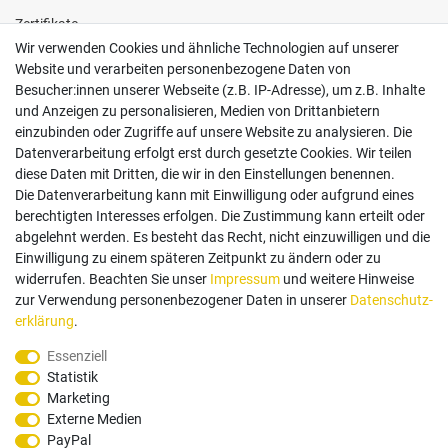
Zertifikate
Wir verwenden Cookies und ähnliche Technologien auf unserer
Website und verarbeiten personenbezogene Daten von
Besucher:innen unserer Webseite (z.B. IP-Adresse), um z.B. Inhalte
und Anzeigen zu personalisieren, Medien von Drittanbietern
einzubinden oder Zugriffe auf unsere Website zu analysieren. Die
Follow us
Datenverarbeitung erfolgt erst durch gesetzte Cookies. Wir teilen
diese Daten mit Dritten, die wir in den Einstellungen benennen.
Die Datenverarbeitung kann mit Einwilligung oder aufgrund eines
berechtigten Interesses erfolgen. Die Zustimmung kann erteilt oder
abgelehnt werden. Es besteht das Recht, nicht einzuwilligen und die
Einwilligung zu einem späteren Zeitpunkt zu ändern oder zu
Zahlungsarten
widerrufen. Beachten Sie unser
Impressum
und weitere Hinweise
zur Verwendung personenbezogener Daten in unserer
Daten­schutz­
erklärung
.
Paypal
Vorauskasse
Rechnung
Twint
Essenziell
Statistik
Versand Dienstleister
Marketing
Externe Medien
PayPal