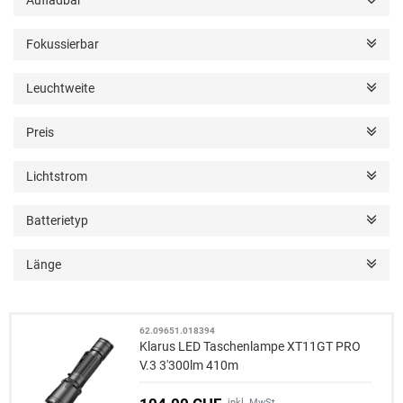
Fokussierbar
Leuchtweite
Preis
Lichtstrom
Batterietyp
Länge
62.09651.018394
Klarus LED Taschenlampe XT11GT PRO
V.3 3'300lm 410m
inkl. MwSt.