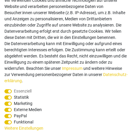
Wir verwenden Cookies und ähnliche Technologien auf unserer
Website und verarbeiten personenbezogene Daten von
Besucher:innen unserer Webseite (z.B. IP-Adresse), um z.B. Inhalte
und Anzeigen zu personalisieren, Medien von Drittanbietern
einzubinden oder Zugriffe auf unsere Website zu analysieren. Die
Follow us
Datenverarbeitung erfolgt erst durch gesetzte Cookies. Wir teilen
diese Daten mit Dritten, die wir in den Einstellungen benennen.
Die Datenverarbeitung kann mit Einwilligung oder aufgrund eines
berechtigten Interesses erfolgen. Die Zustimmung kann erteilt oder
abgelehnt werden. Es besteht das Recht, nicht einzuwilligen und die
Einwilligung zu einem späteren Zeitpunkt zu ändern oder zu
Zahlungsarten
widerrufen. Beachten Sie unser
Impressum
und weitere Hinweise
zur Verwendung personenbezogener Daten in unserer
Daten­schutz­
erklärung
.
Paypal
Vorauskasse
Rechnung
Twint
Essenziell
Statistik
Versand Dienstleister
Marketing
Externe Medien
PayPal
Funktional
Weitere Einstellungen