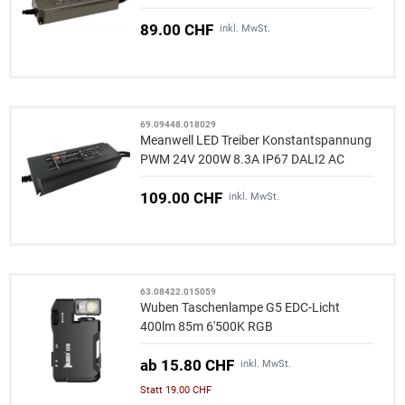
2 PWM Dim-to-Off
89.00 CHF
inkl. MwSt.
69.09448.018029
Meanwell LED Treiber Konstantspannung
PWM 24V 200W 8.3A IP67 DALI2 AC
Push
109.00 CHF
inkl. MwSt.
63.08422.015059
Wuben Taschenlampe G5 EDC-Licht
400lm 85m 6'500K RGB
ab 15.80 CHF
inkl. MwSt.
Statt 19.00 CHF