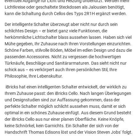
eventuell Abgänge für Licht und Heizung unbenutzt. Werden mehr
Lichtkreise oder geschaltete Steckdosen als Jalousien benötigt,
kann die Schaltung durch Cellos des Typs 2R1H ergänzt werden.
Der intelligente Schalter überzeugt aber nicht nur durch sein
schlichtes Design – er bietet ganz viele Funktionen, die
herkömmliche Lichtschalter blass aussehen lassen. Haben sich viel
Mühe gegeben, Ihr Zuhause nach Ihren Vorstellungen einzurichten.
Schöne Farben, stilvolle Böden, Möbel im edlen Design und dazu die
passenden Accessoires. Nicht zu vergessen die hochwertigen
Türknäufe, Beschläge und Sanitärarmaturen. Das sieht nicht nur
schick aus – es verkörpert auch Ihren persönlichen Stil, Ihre
Philosophie, Ihre Lebenskultur.
iBricks hat einen intelligenten Schalter entwickelt, der wirklich zu
Ihrem Zuhause passt: den iBricks Cello. Nach langen Überlegungen
und Designstudien sind zur Auffassung gekommen, dass der
perfekte Schalter möglich schlicht aussehen muss, damit er sich
optimal in ein schönes Zuhause einfügt. Aus diesem Grund besteht
der iBricks Cello aus nur einer planen Oberfläche. Keine Knöpfe,
keine Schnörkel, kein Garnichts. Ein Schalter der sich von der
Handschrift Thomas Edisons löst und der Vision Steven Jobs‘ folgt.