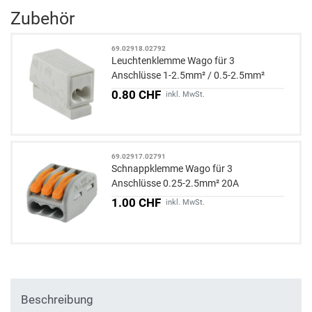
Zubehör
69.02918.02792
Leuchtenklemme Wago für 3
Anschlüsse 1-2.5mm² / 0.5-2.5mm²
weiss
0.80 CHF
inkl. MwSt.
69.02917.02791
Schnappklemme Wago für 3
Anschlüsse 0.25-2.5mm² 20A
1.00 CHF
inkl. MwSt.
Beschreibung