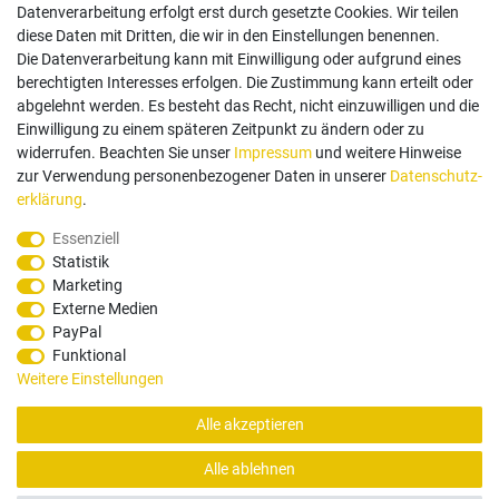
Follow us
Datenverarbeitung erfolgt erst durch gesetzte Cookies. Wir teilen
diese Daten mit Dritten, die wir in den Einstellungen benennen.
Die Datenverarbeitung kann mit Einwilligung oder aufgrund eines
berechtigten Interesses erfolgen. Die Zustimmung kann erteilt oder
abgelehnt werden. Es besteht das Recht, nicht einzuwilligen und die
Einwilligung zu einem späteren Zeitpunkt zu ändern oder zu
Zahlungsarten
widerrufen. Beachten Sie unser
Impressum
und weitere Hinweise
zur Verwendung personenbezogener Daten in unserer
Daten­schutz­
erklärung
.
Paypal
Vorauskasse
Rechnung
Twint
Essenziell
Statistik
Versand Dienstleister
Marketing
Externe Medien
PayPal
Funktional
Weitere Einstellungen
Alle akzeptieren
© Copyright 2026 Santec Systems AG
Alle ablehnen
Alle Rechte, Änderungen und Irrtümer vorbehalten. Produktbilder können von Originalware