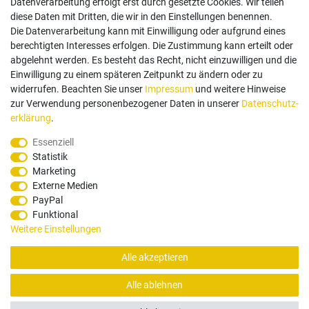
Datenverarbeitung erfolgt erst durch gesetzte Cookies. Wir teilen
diese Daten mit Dritten, die wir in den Einstellungen benennen.
Die Datenverarbeitung kann mit Einwilligung oder aufgrund eines
berechtigten Interesses erfolgen. Die Zustimmung kann erteilt oder
abgelehnt werden. Es besteht das Recht, nicht einzuwilligen und die
Einwilligung zu einem späteren Zeitpunkt zu ändern oder zu
Zahlungsarten
widerrufen. Beachten Sie unser
Impressum
und weitere Hinweise
zur Verwendung personenbezogener Daten in unserer
Daten­schutz­
erklärung
.
Paypal
Vorauskasse
Rechnung
Twint
Essenziell
Statistik
Versand Dienstleister
Marketing
Externe Medien
PayPal
Funktional
Weitere Einstellungen
Alle akzeptieren
© Copyright 2026 Santec Systems AG
Alle ablehnen
Alle Rechte, Änderungen und Irrtümer vorbehalten. Produktbilder können von Originalware
abweichen.