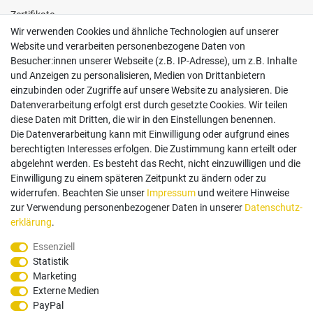
Zertifikate
Wir verwenden Cookies und ähnliche Technologien auf unserer
Website und verarbeiten personenbezogene Daten von
Besucher:innen unserer Webseite (z.B. IP-Adresse), um z.B. Inhalte
und Anzeigen zu personalisieren, Medien von Drittanbietern
einzubinden oder Zugriffe auf unsere Website zu analysieren. Die
Follow us
Datenverarbeitung erfolgt erst durch gesetzte Cookies. Wir teilen
diese Daten mit Dritten, die wir in den Einstellungen benennen.
Die Datenverarbeitung kann mit Einwilligung oder aufgrund eines
berechtigten Interesses erfolgen. Die Zustimmung kann erteilt oder
abgelehnt werden. Es besteht das Recht, nicht einzuwilligen und die
Einwilligung zu einem späteren Zeitpunkt zu ändern oder zu
Zahlungsarten
widerrufen. Beachten Sie unser
Impressum
und weitere Hinweise
zur Verwendung personenbezogener Daten in unserer
Daten­schutz­
erklärung
.
Paypal
Vorauskasse
Rechnung
Twint
Essenziell
Statistik
Versand Dienstleister
Marketing
Externe Medien
PayPal