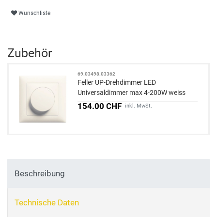
Wunschliste
Zubehör
69.03498.03362
Feller UP-Drehdimmer LED
Universaldimmer max 4-200W weiss
EDIZIOdue
154.00 CHF
inkl. MwSt.
Beschreibung
Technische Daten