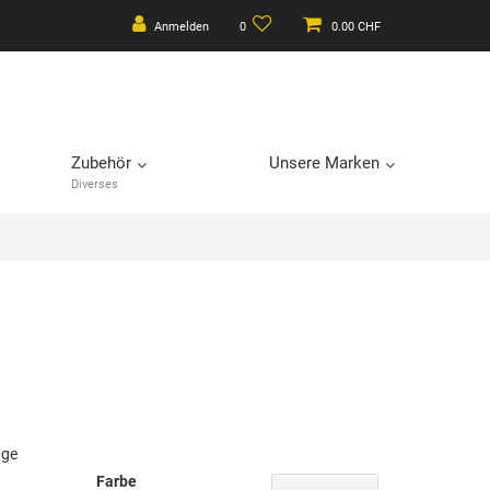
Anmelden
0
0.00 CHF
Zubehör
Unsere Marken
Diverses
age
Farbe