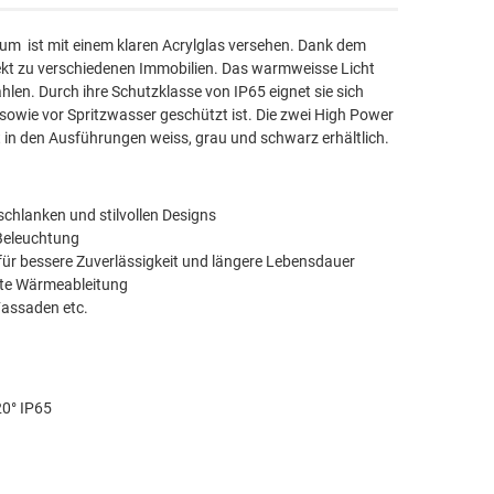
ium ist mit einem klaren Acrylglas versehen. Dank dem
fekt zu verschiedenen Immobilien. Das warmweisse Licht
hlen. Durch ihre Schutzklasse von IP65 eignet sie sich
 sowie vor Spritzwasser geschützt ist. Die zwei High Power
st in den Ausführungen weiss, grau und schwarz erhältlich.
hlanken und stilvollen Designs
-Beleuchtung
ür bessere Zuverlässigkeit und längere Lebensdauer
nte Wärmeableitung
Fassaden etc.
0° IP65