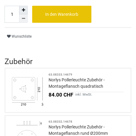
In den Warenkorb
Wunschliste
Zubehör
63.08333.14679
Norlys Pollerleuchte Zubehör -
Montageflansch quadratisch
210x210mm
84.00 CHF
inkl. MwSt.
63.08332.14678
Norlys Pollerleuchte Zubehör -
Montageflansch rund Ø200mm