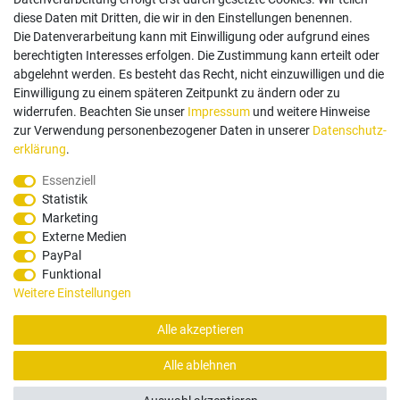
diese Daten mit Dritten, die wir in den Einstellungen benennen.
Die Datenverarbeitung kann mit Einwilligung oder aufgrund eines
berechtigten Interesses erfolgen. Die Zustimmung kann erteilt oder
abgelehnt werden. Es besteht das Recht, nicht einzuwilligen und die
Einwilligung zu einem späteren Zeitpunkt zu ändern oder zu
Zahlungsarten
widerrufen. Beachten Sie unser
Impressum
und weitere Hinweise
zur Verwendung personenbezogener Daten in unserer
Daten­schutz­
erklärung
.
Paypal
Vorauskasse
Rechnung
Twint
Essenziell
Statistik
Versand Dienstleister
Marketing
Externe Medien
PayPal
Funktional
Weitere Einstellungen
Alle akzeptieren
© Copyright 2026 Santec Systems AG
Alle ablehnen
Alle Rechte, Änderungen und Irrtümer vorbehalten. Produktbilder können von Originalware
abweichen.