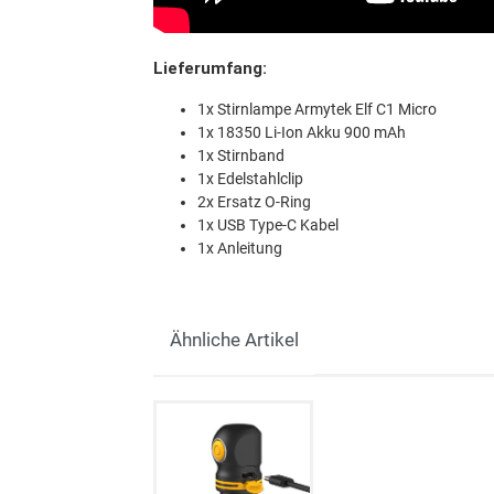
Lieferumfang:
1x Stirnlampe Armytek Elf C1 Micro
1x 18350 Li-Ion Akku 900 mAh
1x Stirnband
1x Edelstahlclip
2x Ersatz O-Ring
1x USB Type-C Kabel
1x Anleitung
Ähnliche Artikel