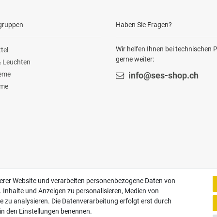
gruppen
Haben Sie Fragen?
Wir helfen Ihnen bei technischen
tel
gerne weiter:
 Leuchten
teme
info@ses-shop.ch
ome
Zahlungsarten
serer Website und verarbeiten personenbezogene Daten von
. Inhalte und Anzeigen zu personalisieren, Medien von
e zu analysieren. Die Datenverarbeitung erfolgt erst durch
Paypal
Vorauskasse
Rechnung
Twint
r in den Einstellungen benennen.