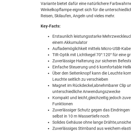
Variante bietet dafür eine natürlichere Farbwahr
Winkelkopflampe eignet sich für die unterschiedli
Reisen, Skilaufen, Angeln und vieles mehr.
Key-Facts:
Erstaunlich leistungsstarke Mehrzweckleuch
einem Akkumulator
Auflademöglichkeit mittels Micro-USB-Kabe
TIR-Optik mit Lichtkegel 70°:120° für eine 
Zuverlässige Halterung zur sicheren Befes
Einfache Steuerung und 6 komfortable Hell
Über den Seitenknopf kann die Leuchte komf
Leuchte seitlich zu verschieben
Magnet im Rückdeckel,abnehmbarer Clip und
unterschiedliche Anwendungszwecke
Kompakt und leicht,gleichzeitig jedoch zuve
Funktionen
Zuverlässiger Schutz gegen das Eindringen
selbst in 10 m Wassertiefe noch
Solides Gehäuse ohne lange Drähte,unsich
Zuverlässiges Stirnband aus weichem elast