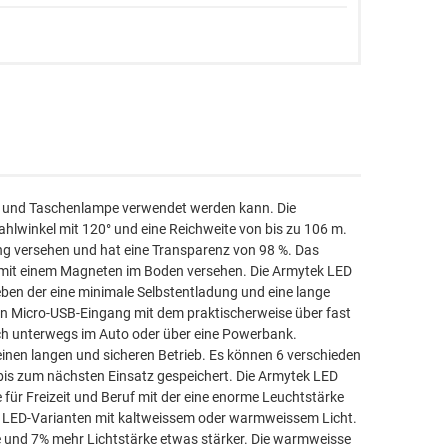
pe und Taschenlampe verwendet werden kann. Die
hlwinkel mit 120° und eine Reichweite von bis zu 106 m.
ung versehen und hat eine Transparenz von 98 %. Das
 mit einem Magneten im Boden versehen. Die Armytek LED
ieben der eine minimale Selbstentladung und eine lange
en Micro-USB-Eingang mit dem praktischerweise über fast
h unterwegs im Auto oder über eine Powerbank.
inen langen und sicheren Betrieb. Es können 6 verschieden
 bis zum nächsten Einsatz gespeichert. Die Armytek LED
e für Freizeit und Beruf mit der eine enorme Leuchtstärke
wei LED-Varianten mit kaltweissem oder warmweissem Licht.
te und 7% mehr Lichtstärke etwas stärker. Die warmweisse