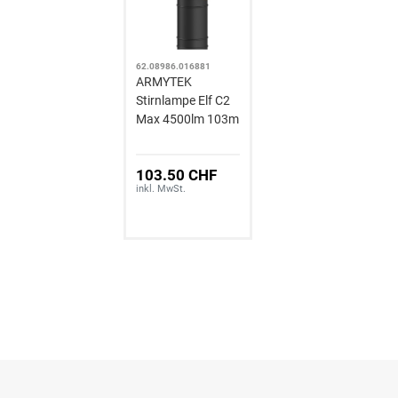
62.08986.016881
ARMYTEK
Stirnlampe Elf C2
Max 4500lm 103m
103.50 CHF
inkl. MwSt.