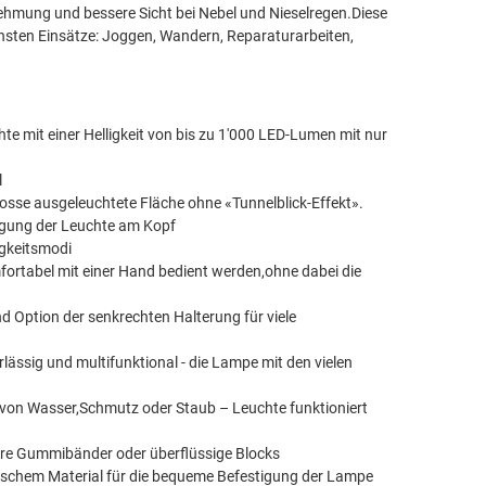
nehmung und bessere Sicht bei Nebel und Nieselregen.Diese
chsten Einsätze: Joggen, Wandern, Reparaturarbeiten,
te mit einer Helligkeit von bis zu 1'000 LED-Lumen mit nur
l
grosse ausgeleuchtete Fläche ohne «Tunnelblick-Effekt».
tigung der Leuchte am Kopf
igkeitsmodi
ortabel mit einer Hand bedient werden,ohne dabei die
 Option der senkrechten Halterung für viele
rlässig und multifunktional - die Lampe mit den vielen
 von Wasser,Schmutz oder Staub – Leuchte funktioniert
ere Gummibänder oder überflüssige Blocks
ischem Material für die bequeme Befestigung der Lampe