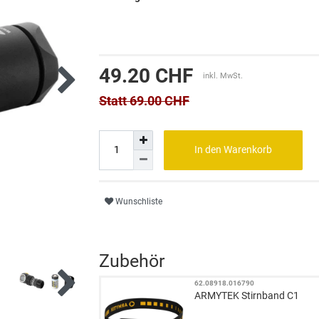
49.20 CHF
inkl. MwSt.
Statt 69.00 CHF
In den Warenkorb
Wunschliste
Zubehör
62.08918.016790
ARMYTEK Stirnband C1