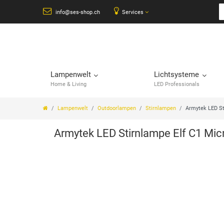
info@ses-shop.ch
Services
Lampenwelt
Lichtsysteme
Home & Living
LED Professionals
Lampenwelt
Outdoorlampen
Stirnlampen
Armytek LED St
Armytek LED Stirnlampe Elf C1 Mi