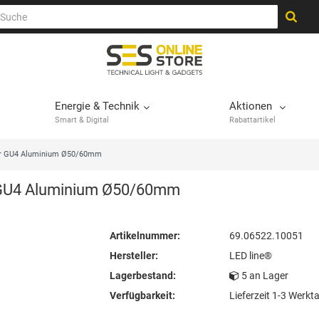
Energie & Technik
Aktionen
Smart & Digital
Rabattartikel
für GU4 Aluminium Ø50/60mm
r GU4 Aluminium Ø50/60mm
Artikelnummer:
69.06522.10051
Hersteller:
LED line®
Lagerbestand:
5 an Lager
Verfügbarkeit:
Lieferzeit 1-3 Werkt