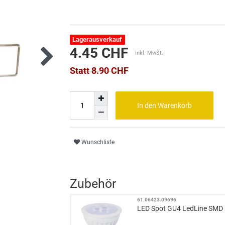
Lagerausverkauf
4.45 CHF
inkl. MwSt.
Statt 8.90 CHF
In den Warenkorb
Wunschliste
Zubehör
61.06423.09696
LED Spot GU4 LedLine SMD