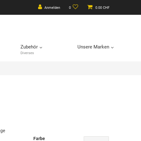
Anmelden
0
0.00 CHF
Zubehör
Unsere Marken
Diverses
age
Farbe