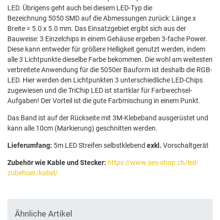
LED. Übrigens geht auch bei diesem LED-Typ die
Bezeichnung 5050 SMD auf die Abmessungen zurück: Länge x
Breite = 5.0 x 5.0 mm. Das Einsatzgebiet ergibt sich aus der
Bauweise: 3 Einzelchips in einem Gehäuse ergeben 3-fache Power.
Diese kann entweder für größere Helligkeit genutzt werden, indem
alle 3 Lichtpunkte dieselbe Farbe bekommen. Die wohl am weitesten
verbreitete Anwendung für die 5050er Bauform ist deshalb die RGB-
LED. Hier werden den Lichtpunkten 3 unterschiedliche LED-Chips
zugewiesen und die TriChip LED ist startklar für Farbwechsel-
Aufgaben! Der Vorteil ist die gute Farbmischung in einem Punkt.
Das Band ist auf der Rückseite mit 3M-Klebeband ausgerüstet und
kann alle 10cm (Markierung) geschnitten werden.
Lieferumfang:
5m LED Streifen selbstklebend
exkl.
Vorschaltgerät
Zubehör wie Kable und Stecker:
https://www.ses-shop.ch/led-
zubehoer/kabel/
Ähnliche Artikel