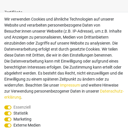
Zertifikate
Wir verwenden Cookies und ähnliche Technologien auf unserer
Website und verarbeiten personenbezogene Daten von
Besucher:innen unserer Webseite (z.B. IP-Adresse), um z.B. Inhalte
und Anzeigen zu personalisieren, Medien von Drittanbietern
einzubinden oder Zugriffe auf unsere Website zu analysieren. Die
Follow us
Datenverarbeitung erfolgt erst durch gesetzte Cookies. Wir teilen
diese Daten mit Dritten, die wir in den Einstellungen benennen.
Die Datenverarbeitung kann mit Einwilligung oder aufgrund eines
berechtigten Interesses erfolgen. Die Zustimmung kann erteilt oder
abgelehnt werden. Es besteht das Recht, nicht einzuwilligen und die
Einwilligung zu einem späteren Zeitpunkt zu ändern oder zu
Zahlungsarten
widerrufen. Beachten Sie unser
Impressum
und weitere Hinweise
zur Verwendung personenbezogener Daten in unserer
Daten­schutz­
erklärung
.
Paypal
Vorauskasse
Rechnung
Twint
Essenziell
Statistik
Versand Dienstleister
Marketing
Externe Medien