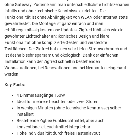
ohne Gateway. Zudem kann man unterschiedlichste Lichtszenarien
intuitiv und ohne technische Kenntnisse einrichten.
Die
Funktionalität ist ohne Abhängigkeit von WLAN oder Internet stets
gewährleistet.
Die Montage ist ganz einfach und man
erhält regelmässig kostenlose Updates. Zigfred fühlt sich wie ein
gewohnter Lichtschalter an: Ikonisches Design und klare
Funktionalität ohne komplizierte Gesten und versteckte
Tastflächen. Der Zigfred hat einen sehr tiefen Stromverbrauch und
ist deshalb sehr sparsam und ökologisch. Dank der einfachen
Installation kann der Z
igfred schnell in bestehenden
Wohnsituationen, bei Renovationen und bei Neubauten eingebaut
werden.
Key-Facts:
4 Dimmerausgänge 150W
Ideal für mehrere Leuchten oder zwei Storen
In wenigen Minuten (ohne technische Kenntnisse) selber
installiert
Bestehende Zigbee Funkleuchtmittel, aber auch
konventionelle Leuchtmittel integrierbar
Hohe Individualität durch freies Tastenlayout