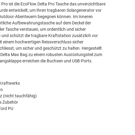
 Pro ist die EcoFlow Delta Pro Tasche das unverzichtbare
rde entwickelt, um Ihren tragbaren Solargenerator vor
 Outdoor-Abenteuern begegnen können. Im Inneren
entliche Aufbewahrungstasche auf dem Deckel der
er Tasche verstauen, um ordentlich und sicher
und schützt die tragbare Kraftstation zusätzlich vor
it einem hochwertigen Reissverschluss sicher
chliesst, um sicher und geschützt zu halten. Hergestellt
 Delta Max Bag zu einem robusten Ausrüstungsteil zum
gangsklappe erreichen die Buchsen und USB-Ports.
 Kraftwerks
ro
 (nicht tauchfähig)
es Zubehör
ford PU