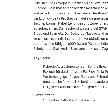
Exklusiv für das tragbare Kraftwerk EcoFlow Delta
Zubehör. Diese massgeschneiderte Reisetasche wu
Wetterbedingungen zu schützen, denen bei Ihren
der EcoFlow Delta Pro Bag befindet sich eine ord
Tasche. Können Kabel, Leitungen und Zubehör in d
aufzubewahren. Die Tasche ist wasserdicht (DWR) 
Staub und Schmutz. Der Deckel der Tasche wird m
verschlossen, der die Kraftstation vollständig ums
aus strapazierfähigem 600D Oxford PU macht die
Schutz Ihres Kraftwerks. Über eine praktische Zu
Key-Facts:
Robuste Ausrüstungsteil zum Schutz Ihres
Exklusiv für das Kraftwerk EcoFlow Delta P
Wetterfest gegen Regen, Staub und Schmutz
Innentasche für Kabel, Zubehör und ander
Hergestellt aus strapazierfähigem 600D Ox
Lieferumfang:
1x Ecoflow Delta Pro Schutztasche