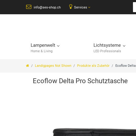
info@ses-shop.ch
Services
Lampenwelt
Lichtsysteme
Home & Living
LED Professionals
Landigpages Not Shown
Produkte als Zubehör
Ecoflow Delt
Ecoflow Delta Pro Schutztasche