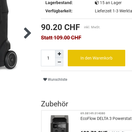
Lagerbestand:
15 an Lager
Verfügbarkeit:
Lieferzeit 1-3 Werkt
90.20 CHF
inkl. MwSt.
Statt 109.00 CHF
In den Warenkorb
Wunschliste
Zubehör
69.08149.014080
EcoFlow DELTA 3 Powerstat