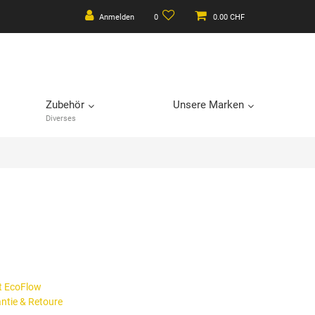
Anmelden
0
0.00 CHF
Zubehör
Unsere Marken
Diverses
t EcoFlow
antie & Retoure