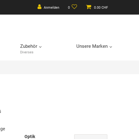
Anmelden
0
0.00 CHF
Zubehör
Unsere Marken
Diverses
G
age
Optik