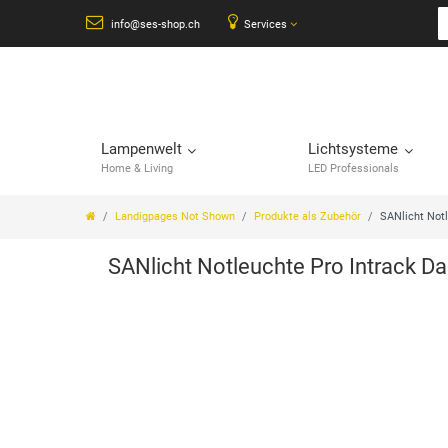
info@ses-shop.ch
Services
Lampenwelt
Lichtsysteme
Home & Living
LED Professionals
Landigpages Not Shown
Produkte als Zubehör
SANlicht Notl
SANlicht Notleuchte Pro Intrack Dal