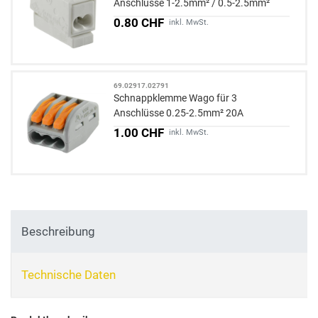
Anschlüsse 1-2.5mm² / 0.5-2.5mm²
weiss
0.80 CHF
inkl. MwSt.
69.02917.02791
Schnappklemme Wago für 3
Anschlüsse 0.25-2.5mm² 20A
1.00 CHF
inkl. MwSt.
Beschreibung
Technische Daten