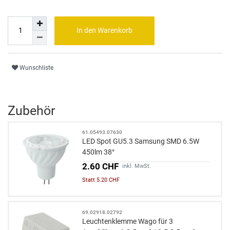
In den Warenkorb
Wunschliste
Zubehör
61.05493.07630
LED Spot GU5.3 Samsung SMD 6.5W
450lm 38°
2.60 CHF
inkl. MwSt.
Statt 5.20 CHF
69.02918.02792
Leuchtenklemme Wago für 3