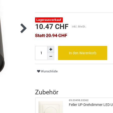
Lagerausverkauf
10.47 CHF
inkl. MwSt.
Statt 20.94 CHF
In den Warenkorb
Wunschliste
Zubehör
69.03498.03362
Feller UP-Drehdimmer LED 