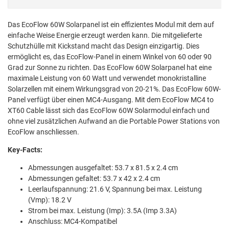
Das EcoFlow 60W Solarpanel ist ein effizientes Modul mit dem auf
einfache Weise Energie erzeugt werden kann. Die mitgelieferte
Schutzhülle mit Kickstand macht das Design einzigartig. Dies
ermöglicht es, das EcoFlow-Panel in einem Winkel von 60 oder 90
Grad zur Sonne zu richten. Das EcoFlow 60W Solarpanel hat eine
maximale Leistung von 60 Watt und verwendet monokristalline
Solarzellen mit einem Wirkungsgrad von 20-21%. Das EcoFlow 60W-
Panel verfügt über einen MC4-Ausgang. Mit dem EcoFlow MC4 to
XT60 Cable lässt sich das EcoFlow 60W Solarmodul einfach und
ohne viel zusätzlichen Aufwand an die Portable Power Stations von
EcoFlow anschliessen.
Key-Facts:
Abmessungen ausgefaltet: 53.7 x 81.5 x 2.4 cm
Abmessungen gefaltet: 53.7 x 42 x 2.4 cm
Leerlaufspannung: 21.6 V, Spannung bei max. Leistung
(Vmp): 18.2 V
Strom bei max. Leistung (Imp): 3.5A (Imp 3.3A)
Anschluss: MC4-Kompatibel