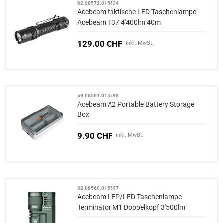
62.08572.015634
Acebeam taktische LED Taschenlampe
Acebeam T37 4'400lm 40m
129.00 CHF
inkl. MwSt.
69.08561.015598
Acebeam A2 Portable Battery Storage
Box
9.90 CHF
inkl. MwSt.
62.08560.015597
Acebeam LEP/LED Taschenlampe
Terminator M1 Doppelkopf 3'500lm
1'600m 6'500K limited Edition green