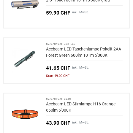
2.0 TI AA 700lm 101m 5'000K grau
59.90 CHF
inkl. MwSt.
62.07849.013321.EL
Acebeam LED Taschenlampe Pokelit 2AA
Forest Green 600lm 101m 5'000K
41.65 CHF
inkl. MwSt.
Statt 49.00 CHF
62.07810.013236
Acebeam LED Stirnlampe H16 Orange
650lm 5'000K
43.90 CHF
inkl. MwSt.