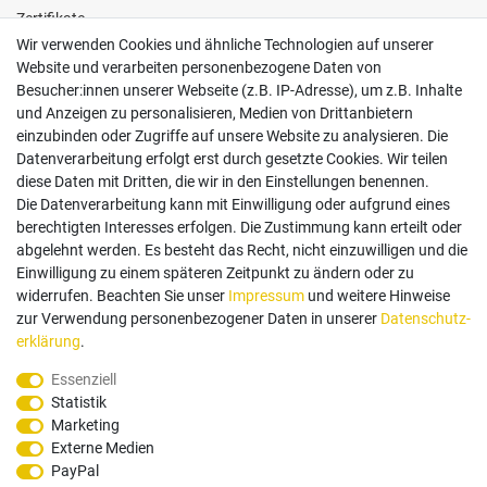
Zertifikate
Wir verwenden Cookies und ähnliche Technologien auf unserer
Website und verarbeiten personenbezogene Daten von
Besucher:innen unserer Webseite (z.B. IP-Adresse), um z.B. Inhalte
und Anzeigen zu personalisieren, Medien von Drittanbietern
einzubinden oder Zugriffe auf unsere Website zu analysieren. Die
Follow us
Datenverarbeitung erfolgt erst durch gesetzte Cookies. Wir teilen
diese Daten mit Dritten, die wir in den Einstellungen benennen.
Die Datenverarbeitung kann mit Einwilligung oder aufgrund eines
berechtigten Interesses erfolgen. Die Zustimmung kann erteilt oder
abgelehnt werden. Es besteht das Recht, nicht einzuwilligen und die
Einwilligung zu einem späteren Zeitpunkt zu ändern oder zu
Zahlungsarten
widerrufen. Beachten Sie unser
Impressum
und weitere Hinweise
zur Verwendung personenbezogener Daten in unserer
Daten­schutz­
erklärung
.
Paypal
Vorauskasse
Rechnung
Twint
Essenziell
Statistik
Versand Dienstleister
Marketing
Externe Medien
PayPal