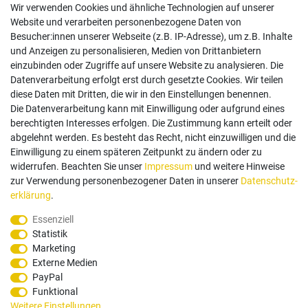
Wir verwenden Cookies und ähnliche Technologien auf unserer
Website und verarbeiten personenbezogene Daten von
Besucher:innen unserer Webseite (z.B. IP-Adresse), um z.B. Inhalte
und Anzeigen zu personalisieren, Medien von Drittanbietern
einzubinden oder Zugriffe auf unsere Website zu analysieren. Die
Follow us
Datenverarbeitung erfolgt erst durch gesetzte Cookies. Wir teilen
diese Daten mit Dritten, die wir in den Einstellungen benennen.
Die Datenverarbeitung kann mit Einwilligung oder aufgrund eines
berechtigten Interesses erfolgen. Die Zustimmung kann erteilt oder
abgelehnt werden. Es besteht das Recht, nicht einzuwilligen und die
Einwilligung zu einem späteren Zeitpunkt zu ändern oder zu
Zahlungsarten
widerrufen. Beachten Sie unser
Impressum
und weitere Hinweise
zur Verwendung personenbezogener Daten in unserer
Daten­schutz­
erklärung
.
Paypal
Vorauskasse
Rechnung
Twint
Essenziell
Statistik
Versand Dienstleister
Marketing
Externe Medien
PayPal
Funktional
Weitere Einstellungen