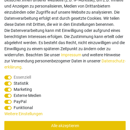
Besucher:innen unserer Webseite (z.B. IP-Adresse), um z.B. Inhalte
und Anzeigen zu personalisieren, Medien von Drittanbietern
einzubinden oder Zugriffe auf unsere Website zu analysieren. Die
Follow us
Datenverarbeitung erfolgt erst durch gesetzte Cookies. Wir teilen
diese Daten mit Dritten, die wir in den Einstellungen benennen.
Die Datenverarbeitung kann mit Einwilligung oder aufgrund eines
berechtigten Interesses erfolgen. Die Zustimmung kann erteilt oder
abgelehnt werden. Es besteht das Recht, nicht einzuwilligen und die
Einwilligung zu einem späteren Zeitpunkt zu ändern oder zu
Zahlungsarten
widerrufen. Beachten Sie unser
Impressum
und weitere Hinweise
zur Verwendung personenbezogener Daten in unserer
Daten­schutz­
erklärung
.
Paypal
Vorauskasse
Rechnung
Twint
Essenziell
Statistik
Versand Dienstleister
Marketing
Externe Medien
PayPal
Funktional
Weitere Einstellungen
Alle akzeptieren