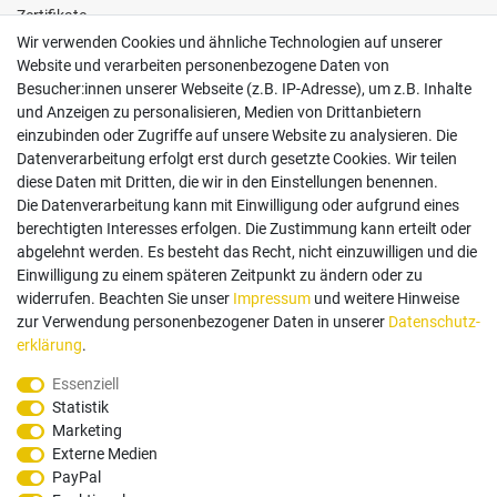
Zertifikate
Wir verwenden Cookies und ähnliche Technologien auf unserer
Website und verarbeiten personenbezogene Daten von
Besucher:innen unserer Webseite (z.B. IP-Adresse), um z.B. Inhalte
und Anzeigen zu personalisieren, Medien von Drittanbietern
einzubinden oder Zugriffe auf unsere Website zu analysieren. Die
Follow us
Datenverarbeitung erfolgt erst durch gesetzte Cookies. Wir teilen
diese Daten mit Dritten, die wir in den Einstellungen benennen.
Die Datenverarbeitung kann mit Einwilligung oder aufgrund eines
berechtigten Interesses erfolgen. Die Zustimmung kann erteilt oder
abgelehnt werden. Es besteht das Recht, nicht einzuwilligen und die
Einwilligung zu einem späteren Zeitpunkt zu ändern oder zu
Zahlungsarten
widerrufen. Beachten Sie unser
Impressum
und weitere Hinweise
zur Verwendung personenbezogener Daten in unserer
Daten­schutz­
erklärung
.
Paypal
Vorauskasse
Rechnung
Twint
Essenziell
Statistik
Versand Dienstleister
Marketing
Externe Medien
PayPal