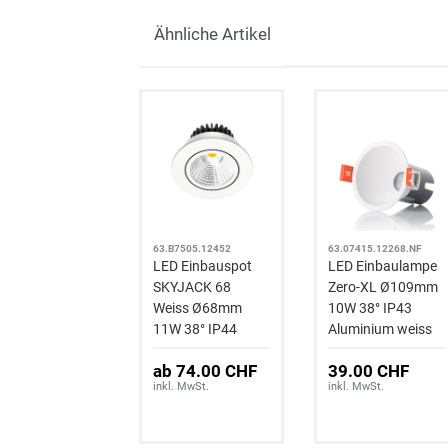
Ähnliche Artikel
63.B7505.12452
63.07415.12268.NF
LED Einbauspot
LED Einbaulampe
SKYJACK 68
Zero-XL Ø109mm
Weiss Ø68mm
10W 38° IP43
11W 38° IP44
Aluminium weiss
Aluminium
ab 74.00 CHF
39.00 CHF
inkl. MwSt.
inkl. MwSt.