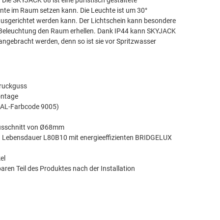
Die SKYJACK 68 ist eine puristisch gestaltete
nte im Raum setzen kann. Die Leuchte ist um 30°
ausgerichtet werden kann. Der Lichtschein kann besondere
e Beleuchtung den Raum erhellen. Dank IP44 kann SKYJACK
gebracht werden, denn so ist sie vor Spritzwasser
ruckguss
ontage
RAL-Farbcode 9005)
usschnitt von Ø68mm
. Lebensdauer L80B10 mit energieeffizienten BRIDGELUX
el
ren Teil des Produktes nach der Installation