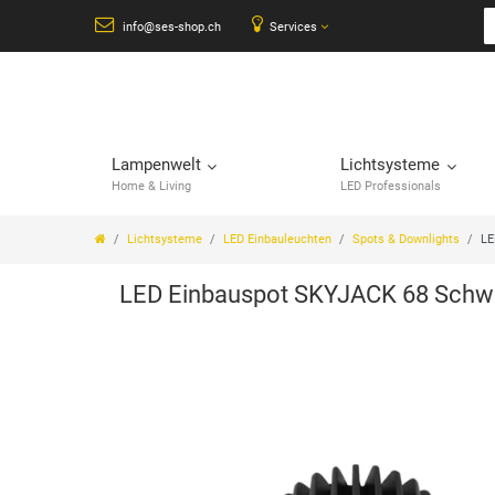
info@ses-shop.ch
Services
Lampenwelt
Lichtsysteme
Home & Living
LED Professionals
Lichtsysteme
LED Einbauleuchten
Spots & Downlights
LE
LED Einbauspot SKYJACK 68 Schw