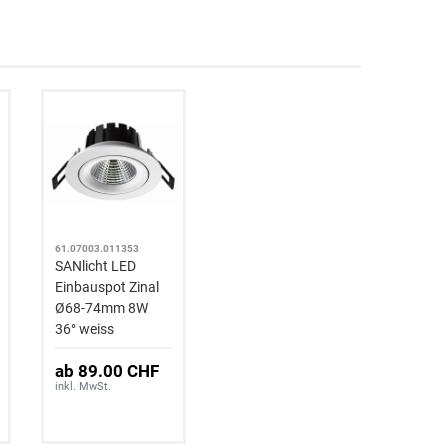
61.07003.011353
SANlicht LED
Einbauspot Zinal
Ø68-74mm 8W
36° weiss
ab 89.00 CHF
inkl. MwSt.