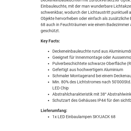
Deckeneinbauleuchten mit zurückversetzter Optik. 
Einbauleuchte, mit der man wunderbare Lichtakze
schwenkbar, wodurch der Lichtaustritt punktuell 
Objekte hervorheben oder einfach als zusätzlich
68 auch in Feuchträumen wie einem Badezimmer an
geschützt.
Key Facts:
Deckeneinbauleuchte rund aus Aluminiumd
Geeignet für Innenmontage oder Aussenm
Pulverbeschichtete schwarze Oberfläche (
Gefertigt aus hochwertigem Aluminium
Schmaler Montagerand bei einem Deckena
Min. 80% des Lichtstromes nach 50'000Std
LED Chip
Abstrahlcharakteristik mit 38° Abstrahlwink
Schutzart des Gehäuses IP44 für den sichtba
Lieferumfang:
1x LED Einbaulampen SKYJACK 68