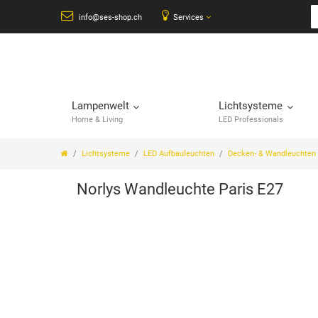
info@ses-shop.ch
Services
Lampenwelt
Lichtsysteme
Home & Living
LED Professionals
Lichtsysteme
LED Aufbauleuchten
Decken- & Wandleuchten
Norlys Wandleuchte Paris E27