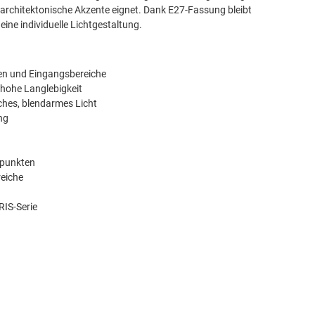
 architektonische Akzente eignet. Dank E27-Fassung bleibt
eine individuelle Lichtgestaltung.
en und Eingangsbereiche
 hohe Langlebigkeit
ches, blendarmes Licht
ng
spunkten
reiche
RIS-Serie