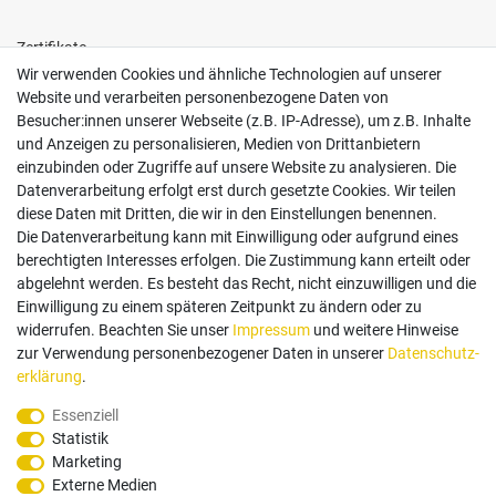
Zertifikate
Wir verwenden Cookies und ähnliche Technologien auf unserer
Website und verarbeiten personenbezogene Daten von
Besucher:innen unserer Webseite (z.B. IP-Adresse), um z.B. Inhalte
und Anzeigen zu personalisieren, Medien von Drittanbietern
einzubinden oder Zugriffe auf unsere Website zu analysieren. Die
Follow us
Datenverarbeitung erfolgt erst durch gesetzte Cookies. Wir teilen
diese Daten mit Dritten, die wir in den Einstellungen benennen.
Die Datenverarbeitung kann mit Einwilligung oder aufgrund eines
berechtigten Interesses erfolgen. Die Zustimmung kann erteilt oder
abgelehnt werden. Es besteht das Recht, nicht einzuwilligen und die
Einwilligung zu einem späteren Zeitpunkt zu ändern oder zu
Zahlungsarten
widerrufen. Beachten Sie unser
Impressum
und weitere Hinweise
zur Verwendung personenbezogener Daten in unserer
Daten­schutz­
erklärung
.
Paypal
Vorauskasse
Rechnung
Twint
Essenziell
Statistik
Versand Dienstleister
Marketing
Externe Medien