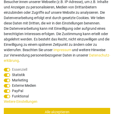
Besucher:innen unserer Webseite (z.B. IP-Adresse), um z.B. Inhalte
und Anzeigen zu personalisieren, Medien von Drittanbietern
einzubinden oder Zugriffe auf unsere Website zu analysieren. Die
Follow us
Datenverarbeitung erfolgt erst durch gesetzte Cookies. Wir teilen
diese Daten mit Dritten, die wir in den Einstellungen benennen.
Die Datenverarbeitung kann mit Einwilligung oder aufgrund eines
berechtigten Interesses erfolgen. Die Zustimmung kann erteilt oder
abgelehnt werden. Es besteht das Recht, nicht einzuwilligen und die
Einwilligung zu einem späteren Zeitpunkt zu ändern oder zu
Zahlungsarten
widerrufen. Beachten Sie unser
Impressum
und weitere Hinweise
zur Verwendung personenbezogener Daten in unserer
Daten­schutz­
erklärung
.
Paypal
Vorauskasse
Rechnung
Twint
Essenziell
Statistik
Versand Dienstleister
Marketing
Externe Medien
PayPal
Funktional
Weitere Einstellungen
Alle akzeptieren