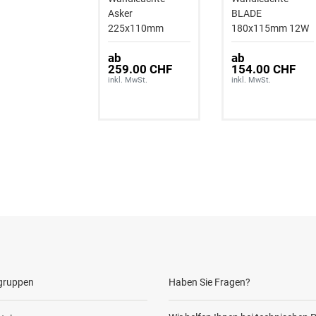
Asker
BLADE
225x110mm
180x115mm 12W
Down Aluminium
500lm IP54 Alu
ab
ab
259.00 CHF
154.00 CHF
inkl. MwSt.
inkl. MwSt.
gruppen
Haben Sie Fragen?