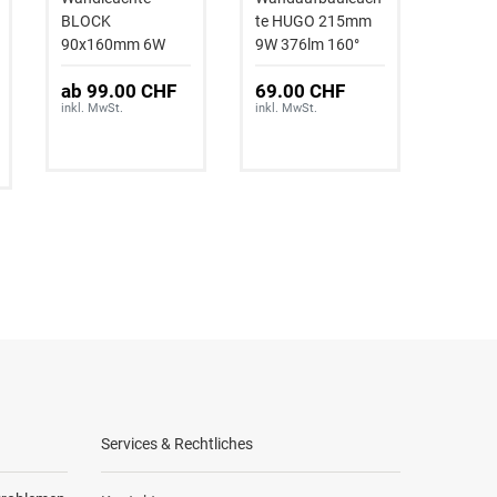
BLOCK
te HUGO 215mm
te HUG
90x160mm 6W
9W 376lm 160°
215mm
400lm IP54 Alu
IP54 Aluminium
160° I
ab 99.00 CHF
69.00 CHF
69.0
Alumi
inkl. MwSt.
inkl. MwSt.
inkl. Mw
Services & Rechtliches