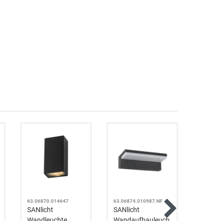
63.06870.014647
63.06874.010987.NF
63.0687
SANlicht
SANlicht
SANlic
Wandleuchte
Wandaufbauleuch
Wanda