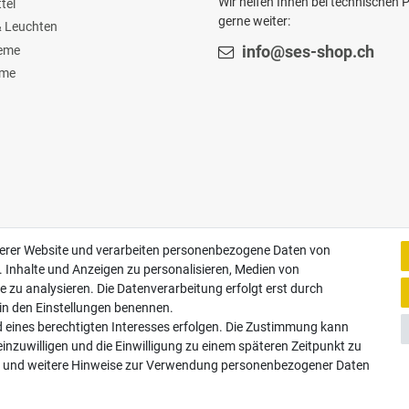
Wir helfen Ihnen bei technischen
tel
gerne weiter:
 Leuchten
teme
info@ses-shop.ch
ome
Zahlungsarten
serer Website und verarbeiten personenbezogene Daten von
. Inhalte und Anzeigen zu personalisieren, Medien von
e zu analysieren. Die Datenverarbeitung erfolgt erst durch
Paypal
Vorauskasse
Rechnung
Twint
r in den Einstellungen benennen.
d eines berechtigten Interesses erfolgen. Die Zustimmung kann
einzuwilligen und die Einwilligung zu einem späteren Zeitpunkt zu
und weitere Hinweise zur Verwendung personenbezogener Daten
© Copyright 2026 Santec Systems AG