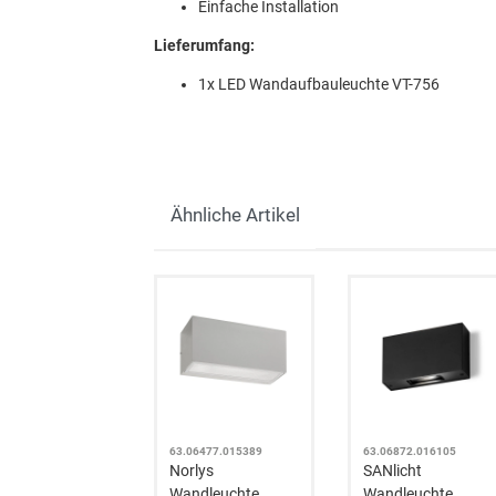
Einfache Installation
Lieferumfang:
1x LED Wandaufbauleuchte
VT-756
Ähnliche Artikel
63.06477.015389
63.06872.016105
Norlys
SANlicht
Wandleuchte
Wandleuchte