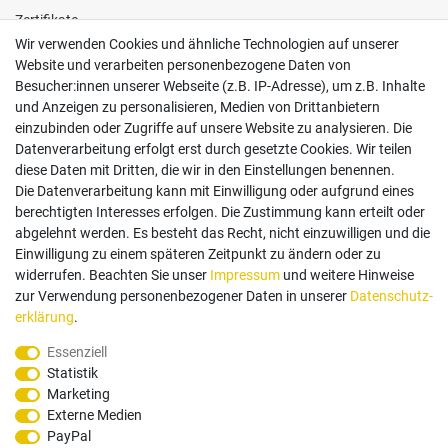
Zertifikate
Wir verwenden Cookies und ähnliche Technologien auf unserer
Website und verarbeiten personenbezogene Daten von
Besucher:innen unserer Webseite (z.B. IP-Adresse), um z.B. Inhalte
und Anzeigen zu personalisieren, Medien von Drittanbietern
einzubinden oder Zugriffe auf unsere Website zu analysieren. Die
Follow us
Datenverarbeitung erfolgt erst durch gesetzte Cookies. Wir teilen
diese Daten mit Dritten, die wir in den Einstellungen benennen.
Die Datenverarbeitung kann mit Einwilligung oder aufgrund eines
berechtigten Interesses erfolgen. Die Zustimmung kann erteilt oder
abgelehnt werden. Es besteht das Recht, nicht einzuwilligen und die
Einwilligung zu einem späteren Zeitpunkt zu ändern oder zu
Zahlungsarten
widerrufen. Beachten Sie unser
Impressum
und weitere Hinweise
zur Verwendung personenbezogener Daten in unserer
Daten­schutz­
erklärung
.
Paypal
Vorauskasse
Rechnung
Twint
Essenziell
Statistik
Versand Dienstleister
Marketing
Externe Medien
PayPal