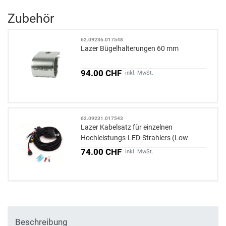
Zubehör
62.09236.017548
Lazer Bügelhalterungen 60 mm
94.00 CHF
inkl. MwSt.
62.09231.017543
Lazer Kabelsatz für einzelnen
Hochleistungs-LED-Strahlers (Low
Power)
74.00 CHF
inkl. MwSt.
Beschreibung