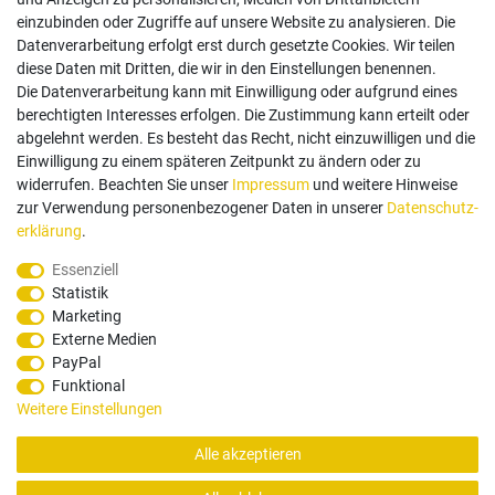
einzubinden oder Zugriffe auf unsere Website zu analysieren. Die
Follow us
Datenverarbeitung erfolgt erst durch gesetzte Cookies. Wir teilen
diese Daten mit Dritten, die wir in den Einstellungen benennen.
Die Datenverarbeitung kann mit Einwilligung oder aufgrund eines
berechtigten Interesses erfolgen. Die Zustimmung kann erteilt oder
abgelehnt werden. Es besteht das Recht, nicht einzuwilligen und die
Einwilligung zu einem späteren Zeitpunkt zu ändern oder zu
Zahlungsarten
widerrufen. Beachten Sie unser
Impressum
und weitere Hinweise
zur Verwendung personenbezogener Daten in unserer
Daten­schutz­
erklärung
.
Paypal
Vorauskasse
Rechnung
Twint
Essenziell
Statistik
Versand Dienstleister
Marketing
Externe Medien
PayPal
Funktional
Weitere Einstellungen
Alle akzeptieren
© Copyright 2026 Santec Systems AG