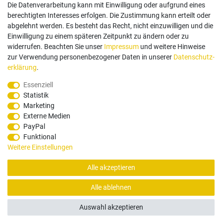
Die Datenverarbeitung kann mit Einwilligung oder aufgrund eines
berechtigten Interesses erfolgen. Die Zustimmung kann erteilt oder
abgelehnt werden. Es besteht das Recht, nicht einzuwilligen und die
Einwilligung zu einem späteren Zeitpunkt zu ändern oder zu
Zahlungsarten
widerrufen. Beachten Sie unser
Impressum
und weitere Hinweise
zur Verwendung personenbezogener Daten in unserer
Daten­schutz­
erklärung
.
Paypal
Vorauskasse
Rechnung
Twint
Essenziell
Statistik
Versand Dienstleister
Marketing
Externe Medien
PayPal
Funktional
Weitere Einstellungen
Alle akzeptieren
© Copyright 2026 Santec Systems AG
Alle ablehnen
Alle Rechte, Änderungen und Irrtümer vorbehalten. Produktbilder können von Originalware
abweichen.
Auswahl akzeptieren