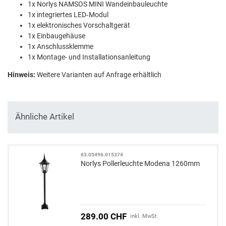
1x Norlys NAMSOS MINI Wandeinbauleuchte
1x integriertes LED‑Modul
1x elektronisches Vorschaltgerät
1x Einbaugehäuse
1x Anschlussklemme
1x Montage- und Installationsanleitung
Hinweis:
Weitere Varianten auf Anfrage erhältlich
Ähnliche Artikel
63.05496.015374
Norlys Pollerleuchte Modena 1260mm
289.00 CHF
inkl. MwSt.