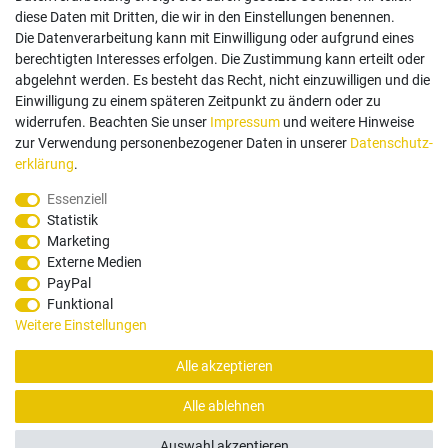
diese Daten mit Dritten, die wir in den Einstellungen benennen.
Die Datenverarbeitung kann mit Einwilligung oder aufgrund eines
berechtigten Interesses erfolgen. Die Zustimmung kann erteilt oder
abgelehnt werden. Es besteht das Recht, nicht einzuwilligen und die
Einwilligung zu einem späteren Zeitpunkt zu ändern oder zu
Zahlungsarten
widerrufen. Beachten Sie unser
Impressum
und weitere Hinweise
zur Verwendung personenbezogener Daten in unserer
Daten­schutz­
erklärung
.
Paypal
Vorauskasse
Rechnung
Twint
Essenziell
Statistik
Versand Dienstleister
Marketing
Externe Medien
PayPal
Funktional
Weitere Einstellungen
Alle akzeptieren
© Copyright 2026 Santec Systems AG
Alle ablehnen
Alle Rechte, Änderungen und Irrtümer vorbehalten. Produktbilder können von Originalware
abweichen.
Auswahl akzeptieren