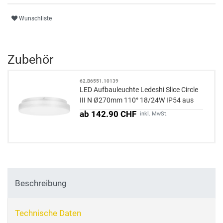
Wunschliste
Zubehör
62.B6551.10139
LED Aufbauleuchte Ledeshi Slice Circle
III N Ø270mm 110° 18/24W IP54 aus
Aluminium
ab 142.90 CHF
inkl. MwSt.
Beschreibung
Technische Daten