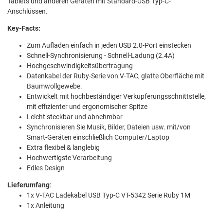
Tablets und anderen Geräten mit Standard-USB Typ-C-
Anschlüssen.
Key-Facts:
Zum Aufladen einfach in jeden USB 2.0-Port einstecken
Schnell-Synchronisierung - Schnell-Ladung (2.4A)
Hochgeschwindigkeitsübertragung
Datenkabel der Ruby-Serie von V-TAC, glatte Oberfläche mit
Baumwollgewebe.
Entwickelt mit hochbeständiger Verkupferungsschnittstelle,
mit effizienter und ergonomischer Spitze
Leicht steckbar und abnehmbar
Synchronisieren Sie Musik, Bilder, Dateien usw. mit/von
Smart-Geräten einschließlich Computer/Laptop
Extra flexibel & langlebig
Hochwertigste Verarbeitung
Edles Design
Lieferumfang
:
1x V-TAC Ladekabel USB Typ-C VT-5342 Serie Ruby 1M
1x Anleitung