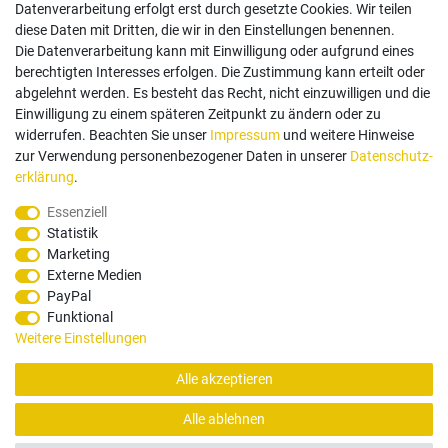
Datenverarbeitung erfolgt erst durch gesetzte Cookies. Wir teilen
diese Daten mit Dritten, die wir in den Einstellungen benennen.
Die Datenverarbeitung kann mit Einwilligung oder aufgrund eines
berechtigten Interesses erfolgen. Die Zustimmung kann erteilt oder
abgelehnt werden. Es besteht das Recht, nicht einzuwilligen und die
Einwilligung zu einem späteren Zeitpunkt zu ändern oder zu
Zahlungsarten
widerrufen. Beachten Sie unser
Impressum
und weitere Hinweise
zur Verwendung personenbezogener Daten in unserer
Daten­schutz­
erklärung
.
Paypal
Vorauskasse
Rechnung
Twint
Essenziell
Statistik
Versand Dienstleister
Marketing
Externe Medien
PayPal
Funktional
Weitere Einstellungen
Alle akzeptieren
© Copyright 2026 Santec Systems AG
Alle ablehnen
Alle Rechte, Änderungen und Irrtümer vorbehalten. Produktbilder können von Originalware
abweichen.